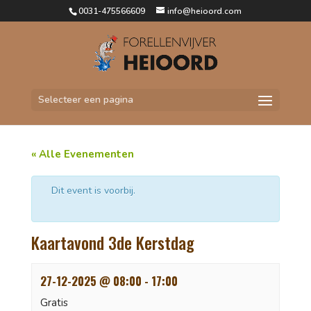
0031-475566609
info@heioord.com
Selecteer een pagina
Home
»
Evenementen
»
Kaartavond 3de Kerstdag
»
Kaartavond 3de Kerstdag
« Alle Evenementen
Dit event is voorbij.
Kaartavond 3de Kerstdag
27-12-2025 @ 08:00
-
17:00
Gratis