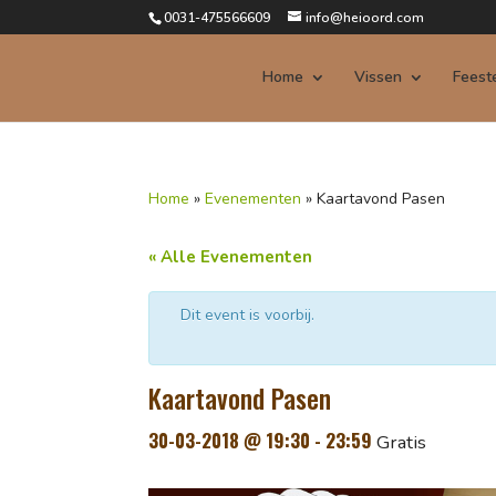
0031-475566609
info@heioord.com
Home
Vissen
Feest
Home
»
Evenementen
»
Kaartavond Pasen
« Alle Evenementen
Dit event is voorbij.
Kaartavond Pasen
30-03-2018 @ 19:30
-
23:59
Gratis