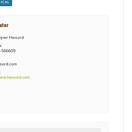
 ICAL
ator
ijver Heioord
:
-566609
oord.com
:
www.heioord.com