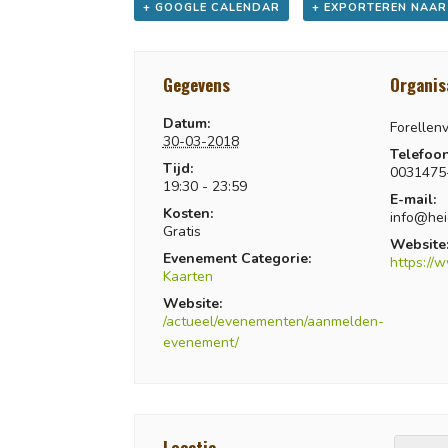
+ GOOGLE CALENDAR
+ EXPORTEREN NAAR
Gegevens
Organis
Datum:
Forellenv
30-03-2018
Telefoon
Tijd:
0031475
19:30 - 23:59
E-mail:
Kosten:
info@hei
Gratis
Website
Evenement Categorie:
https://
Kaarten
Website:
/actueel/evenementen/aanmelden-
evenement/
Locatie