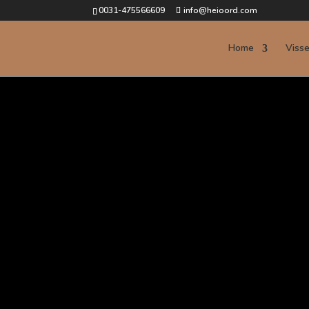
0031-475566609
info@heioord.com
Home
Viss
Via deze pagina 
kanjerdagen; op gr