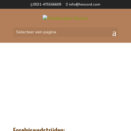
0031-475566609
info@heioord.com
Selecteer een pagina
wedstrijd
Datums van de Viswedstrijden en
voorrondes voor het Nederlands
Kampioenschap Forelvissen.
&#xe048;
Forelviswedstrijden: