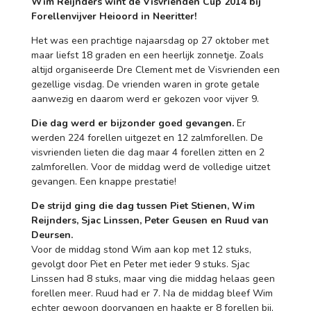
Wim Reijnders wint de Visvrienden Cup 2014 bij
Forellenvijver Heioord in Neeritter!
Het was een prachtige najaarsdag op 27 oktober met
maar liefst 18 graden en een heerlijk zonnetje. Zoals
altijd organiseerde Dre Clement met de Visvrienden een
gezellige visdag. De vrienden waren in grote getale
aanwezig en daarom werd er gekozen voor vijver 9.
Die dag werd er bijzonder goed gevangen.
Er
werden 224 forellen uitgezet en 12 zalmforellen. De
visvrienden lieten die dag maar 4 forellen zitten en 2
zalmforellen. Voor de middag werd de volledige uitzet
gevangen. Een knappe prestatie!
De strijd ging die dag tussen Piet Stienen, Wim
Reijnders, Sjac Linssen, Peter Geusen en Ruud van
Deursen.
Voor de middag stond Wim aan kop met 12 stuks,
gevolgt door Piet en Peter met ieder 9 stuks. Sjac
Linssen had 8 stuks, maar ving die middag helaas geen
forellen meer. Ruud had er 7. Na de middag bleef Wim
echter gewoon doorvangen en haakte er 8 forellen bij,