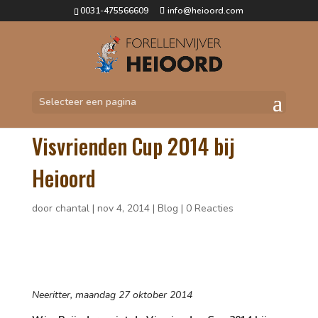
0031-475566609
info@heioord.com
Selecteer een pagina
Wim Reijnders wint de
Visvrienden Cup 2014 bij
Heioord
door
chantal
|
nov 4, 2014
|
Blog
|
0 Reacties
Neeritter, maandag 27 oktober 2014