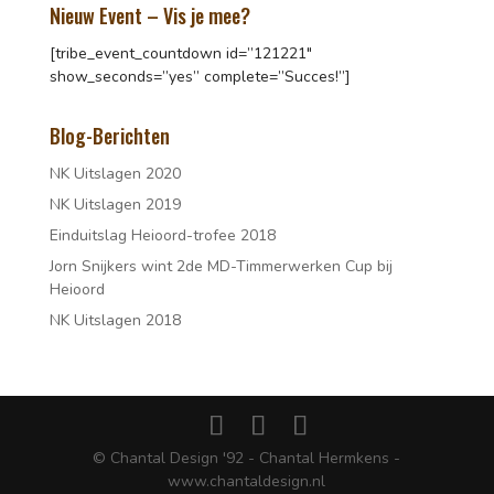
Nieuw Event – Vis je mee?
[tribe_event_countdown id=”121221″
show_seconds=”yes” complete=”Succes!”]
Blog-Berichten
NK Uitslagen 2020
NK Uitslagen 2019
Einduitslag Heioord-trofee 2018
Jorn Snijkers wint 2de MD-Timmerwerken Cup bij
Heioord
NK Uitslagen 2018
© Chantal Design '92 - Chantal Hermkens -
www.chantaldesign.nl